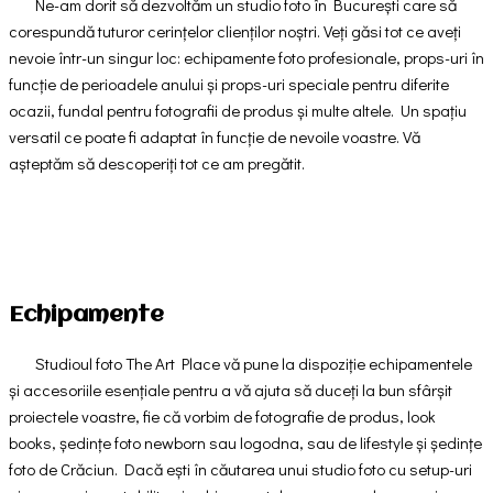
Ne-am dorit să dezvoltăm un studio foto în București care să
corespundă tuturor cerințelor clienților noștri. Veți găsi tot ce aveți
nevoie într-un singur loc: echipamente foto profesionale, props-uri în
funcție de perioadele anului și props-uri speciale pentru diferite
ocazii, fundal pentru fotografii de produs și multe altele. Un spațiu
versatil ce poate fi adaptat în funcție de nevoile voastre. Vă
așteptăm să descoperiți tot ce am pregătit.
Echipamente
Studioul foto The Art Place vă pune la dispoziție echipamentele
și accesoriile esențiale pentru a vă ajuta să duceți la bun sfârșit
proiectele voastre, fie că vorbim de fotografie de produs, look
books, ședințe foto newborn sau logodna, sau de lifestyle și ședințe
foto de Crăciun. Dacă ești în căutarea unui studio foto cu setup-uri