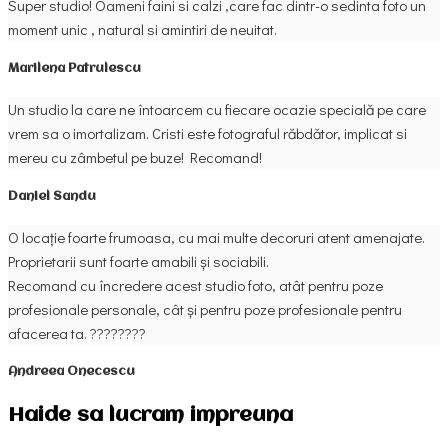
Super studio! Oameni faini si calzi ,care fac dintr-o sedinta foto un
moment unic , natural si amintiri de neuitat.
Marilena Patrulescu
Un studio la care ne întoarcem cu fiecare ocazie specială pe care
vrem sa o imortalizam. Cristi este fotograful răbdător, implicat si
mereu cu zâmbetul pe buze! Recomand!
Daniel Sandu
O locație foarte frumoasa, cu mai multe decoruri atent amenajate.
Proprietarii sunt foarte amabili și sociabili.
Recomand cu încredere acest studio foto, atât pentru poze
profesionale personale, cât și pentru poze profesionale pentru
afacerea ta. ????????
Andreea Onecescu
Haide sa lucram impreuna