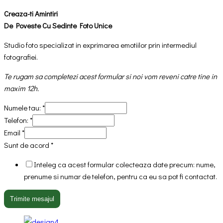
Creaza-ti Amintiri
De Poveste Cu Sedinte Foto Unice
Studio foto specializat in exprimarea emotiilor prin intermediul
fotografiei.
Te rugam sa completezi acest formular si noi vom reveni catre tine in
maxim 12h.
Numele tau:
*
Telefon:
*
Email
*
Sunt de acord
*
Inteleg ca acest formular colecteaza date precum: nume,
prenume si numar de telefon, pentru ca eu sa pot fi contactat.
Trimite mesajul